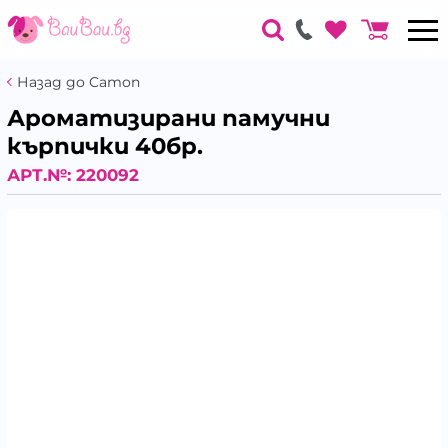
Назад до Camon
Ароматизирани памучни
кърпички 40бр.
АРТ.№:
220092