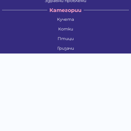
Здравни проблеми
Категории
Кучета
Котки
Птици
Гризачи
Влечуги и земноводни
Риби
Други животни
За стопани
Контакти
"ИНСЪРТ.БГ" ООД
Тел.:
0879 801 808
E-mail:
shop#at#baubau.bg