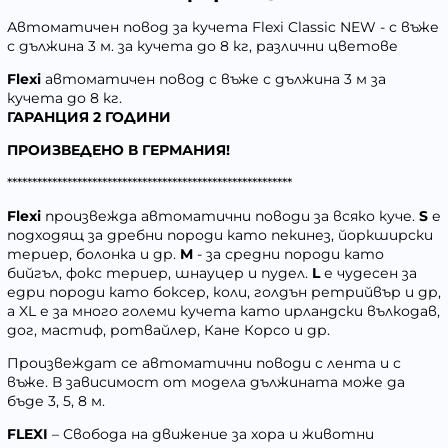
Автоматичен повод за кучета Flexi Classic NEW - с въже
с дължина 3 м. за кучета до 8 кг, различни цветове
Flexi
aвтоматичен повод с въже с дължина 3 м за
кучета до 8 кг.
ГАРАНЦИЯ 2 ГОДИНИ
ПРОИЗВЕДЕНО В ГЕРМАНИЯ!
*********************************************************
Flexi
произвежда автоматични поводи за всяко куче.
S
е
подходящ за дребни породи като пекинез, йоркширски
териер, болонка и др.
M
- за средни породи като
бийгъл, фокс териер, шнауцер и пудел.
L
е чудесен за
едри породи като боксер, коли, голдън ретрийвър и др,
а XL е за много големи кучета като ирландски вълкодав,
дог, мастиф, ротвайлер, Кане Корсо и др.
Произвеждат се автоматични поводи с лента и с
въже. В зависимост от модела дължината може да
бъде 3, 5, 8 м.
FLEXI
– Свобода на движение за хора и животни