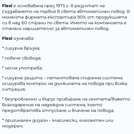
Flexi
е основавана през 1973 г. в резултат на
създаването на първия в света автоматичен повод. В
момента фирмата експортира 90% от продукцията
си в над 60 страни по света. Името на компанията е
станало нарицателно за автоматичен повод.
Flexi
означава:
* сигурна връзка;
* повече свобода;
* лесна употреба;
* сигурна защита – патентована спирачна система
осигурява контрол на дължината на повода при всяка
ситуация;
* безпроблемно и бързо прибиране на лентата/въжето
благодарение на надеждна система, което
предотвратява отпускане и влачене на повода;
* оригинален дизайн – класически, елегантен или
модерен;