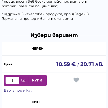
* прецизност във всеки детайл, призната от
потребителите по цял свят;
* издръжлив качествен продукт, произведен в
Германия и препоръчван от експерти.
Избери вариант
ЧЕРЕН
10.59
€
20.71
лв.
/
бр.
КУПИ
Бърза поръчка
СИН