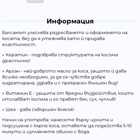
Информация
Балсамът улеснява разресването и оформянето на
косата, без да я утежнява като й придава
еластичност.
» Кератин - подобрява структурата на косъма
драстично!
» Арган - най-доброто масло за коса, защото й дава
всичко необходимо, за да се чувства добре
хидратирана, здрава и с прекрасен външен вид!
» Витамин Е - защита от вредни въздействия, които
отслабват косъма и го правят вял, сух, чуплив!
» Шеа - дава съвършен блясък!
Начин на употреба: нанесете върху измита и
подсушена с кърпа коса, оставете да подейства 5-10
минути и изплакнете обилно с вода.