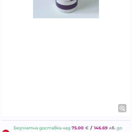
Безплатна доставка над
75.00
€
/
146.69
лв.
до