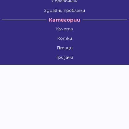
Справочник
Здравни проблеми
Категории
Кучета
Котки
Птици
Гризачи
Влечуги и земноводни
Риби
Други животни
За стопани
Контакти
"ИНСЪРТ.БГ" ООД
Тел.:
0879 801 808