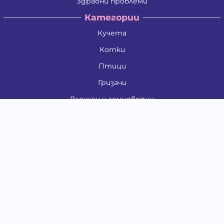
Здравни проблеми
Категории
Кучета
Котки
Птици
Гризачи
Влечуги и земноводни
Риби
Други животни
За стопани
Контакти
"ИНСЪРТ.БГ" ООД
Тел.:
0879 801 808
E-mail:
shop#at#baubau.bg