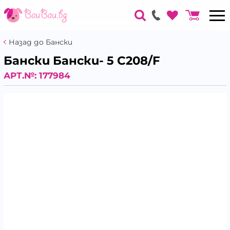
Назад до Бански
Бански Бански- 5 C208/F
АРТ.№:
177984