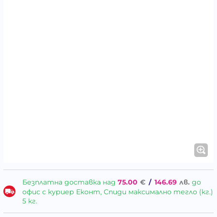
Безплатна доставка над
75.00
€
/
146.69
лв.
до
офис с куриер Еконт, Спиди максимално тегло (кг.)
5 кг.