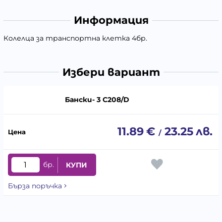
Информация
Колелца за транспортна клетка 4бр.
Избери вариант
Бански- 3 C208/D
11.89
€
23.25
лв.
/
бр.
КУПИ
Бърза поръчка