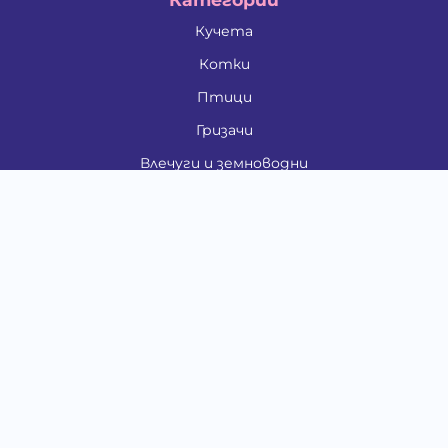
Кучета
Котки
Птици
Гризачи
Влечуги и земноводни
Риби
Други животни
За стопани
Контакти
"ИНСЪРТ.БГ" ООД
Тел.:
0879 801 808
E-mail:
shop#at#baubau.bg