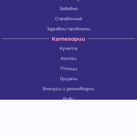
Забавно
Справочник
Здравни проблеми
Категории
Кучета
Котки
Птици
Гризачи
Влечуги и земноводни
Риби
Други животни
За стопани
Контакти