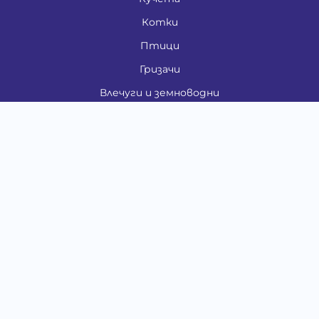
Котки
Птици
Гризачи
Влечуги и земноводни
Риби
Други животни
За стопани
Контакти
"ИНСЪРТ.БГ" ООД
Тел.:
0879 801 808
E-mail:
shop#at#baubau.bg