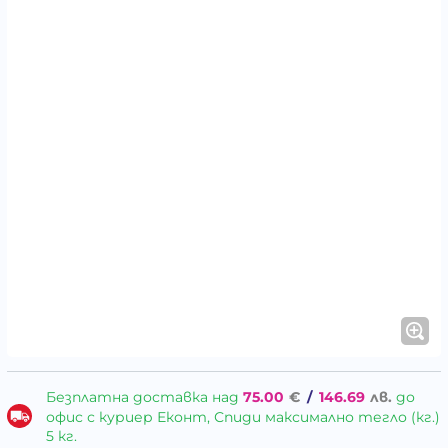
Безплатна доставка над
75.00
€
/
146.69
лв.
до
офис с куриер Еконт, Спиди максимално тегло (кг.)
5 кг.