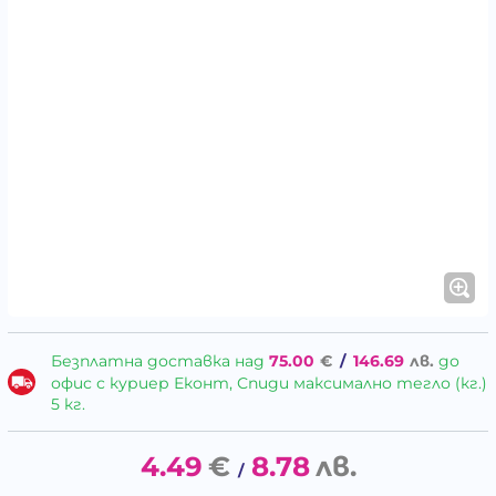
Безплатна доставка над
75.00
€
/
146.69
лв.
до
офис с куриер Еконт, Спиди максимално тегло (кг.)
5 кг.
4.49
€
8.78
лв.
/