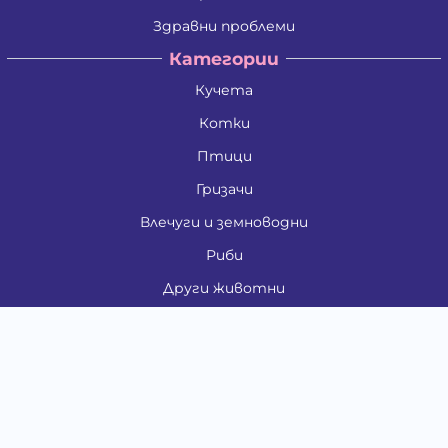
Здравни проблеми
Категории
Кучета
Котки
Птици
Гризачи
Влечуги и земноводни
Риби
Други животни
За стопани
Контакти
"ИНСЪРТ.БГ" ООД
Тел.:
0879 801 808
E-mail:
shop#at#baubau.bg