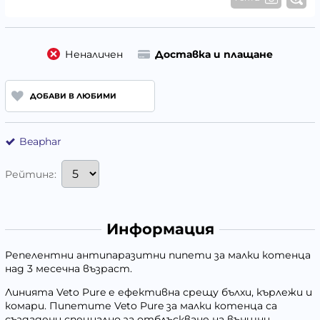
Неналичен
Доставка и плащане
ДОБАВИ В ЛЮБИМИ
Beaphar
Рейтинг:
Информация
Репелентни антипаразитни пипети за малки котенца
над 3 месечна възраст.
Линията
Veto Pure
е ефективна срещу
бълхи, кърлежи и
комари.
Пипетите
Veto Pure
за малки котенца са
създадени специално за отблъскване на външни