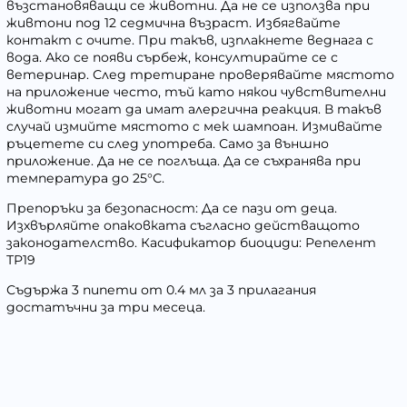
възстановяващи се животни.
Да не се използва при
живтони под 12 седмична възраст
.
Избягвайте
контакт с очите. При такъв, изплакнете веднага с
вода. Ако се появи сърбеж, консултирайте се с
ветеринар. След третиране проверявайте мястото
на приложение често, тъй като някои чувствителни
животни могат да имат алергична реакция. В такъв
случай измийте мястото с мек шампоан. Измивайте
ръцетете си след употреба. Само за външно
приложение. Да не се поглъща. Да се съхранява при
температура до 25°С.
Препоръки за безопасност:
Да се пази от деца.
Изхвърляйте опаковката съгласно действащото
законодателство. Касификатор биоциди: Репелент
ТР19
Съдържа 3 пипети
от 0.4 мл за 3 прилагания
достатъчни за три месеца.