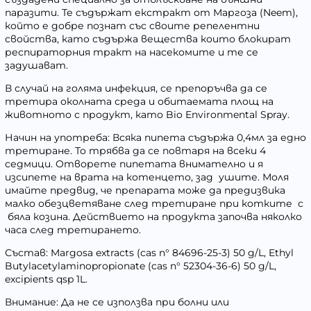
паразити. Те съдържат екстракт от Маргоза (Neem),
който е добре познат със своите репелентни
свойства, като съдържа вещества които блокират
респираторния тракт на насекомите и те се
задушават.
В случай на голяма инфекция, се препоръчва да се
третира околната среда и обитаемата площ на
животното с продукт, като Bio Environmental Spray.
Начин на употреба:
Всяка пипета съдържа 0,4мл за едно
третиране. То трябва да се повтаря на
всеки 4
седмици.
Отворете пипетата внимателно и я
изсипете на врата на котенцето, зад ушите. Моля
имайте предвид, че препарата може да предизвика
малко обезцветяване след третиране при котките с
бяла козина. Действието на продукта започва няколко
часа след третирането.
Състав:
Margosa extracts (cas n° 84696-25-3) 50 g/L, Ethyl
Butylacetylaminopropionate (cas n° 52304-36-6) 50 g/L,
excipients qsp 1L.
Внимание:
Да не се използва при болни или