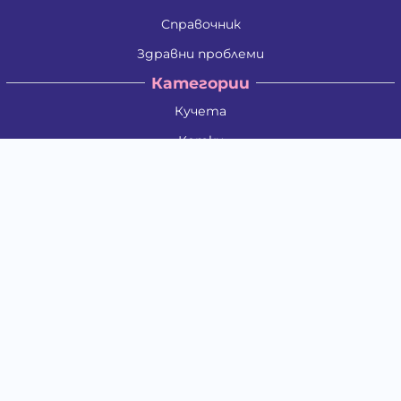
Справочник
Здравни проблеми
Категории
Кучета
Котки
Птици
Гризачи
Влечуги и земноводни
Риби
Други животни
За стопани
Контакти
"ИНСЪРТ.БГ" ООД