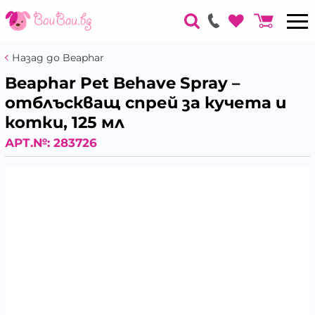
Назад до Beaphar
Beaphar Pet Behave Spray –
отблъскващ спрей за кучета и
котки, 125 мл
АРТ.№:
283726