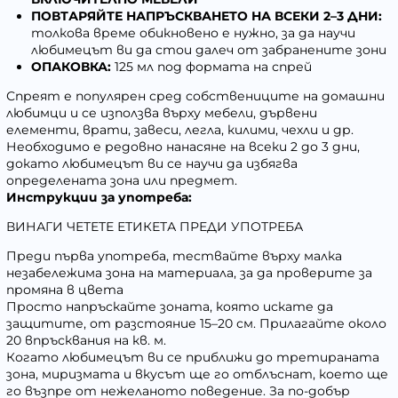
ПОВТАРЯЙТЕ НАПРЪСКВАНЕТО НА ВСЕКИ 2–3 ДНИ:
толкова време обикновено е нужно, за да научи
любимецът ви да стои далеч от забранените зони
ОПАКОВКА:
125
мл
под формата на
спрей
Спреят е популярен сред собствениците на домашни
любимци и се използва върху мебели, дървени
елементи, врати, завеси, легла, килими, чехли и др.
Необходимо е редовно нанасяне на всеки 2 до 3 дни,
докато любимецът ви се научи да избягва
определената зона или предмет.
Инструкции за употреба:
ВИНАГИ
ЧЕТЕТЕ
ЕТИКЕТА ПРЕДИ УПОТРЕБА
Преди първа употреба, тествайте върху малка
незабележима зона на материала, за да проверите за
промяна в цвета
Просто напръскайте зоната, която искате да
защитите, от разстояние 15–20 см. Прилагайте около
20 впръсквания на кв. м.
Когато любимецът ви се приближи до третираната
зона, миризмата и вкусът ще го отблъснат, което ще
го възпре от нежеланото поведение. За по-добър