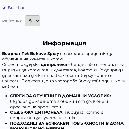
Beaphar
Рейтинг:
Информация
Beaphar
Pet
Behave
Spray
е п
омощно средство за
обучение на кучета и котки.
Спреят съдържа
цитронела
– вещество с неприятна
миризма за котките и кучетата, което ги възпира да
драскат или дъвчат повърхности, върху които е
нанесен. Подходящ е за употреба върху твърди и меки
мебели.
СПРЕЙ ЗА ОБУЧЕНИЕ В ДОМА
ШНИ УСЛОВИЯ
:
възпира домашните любимци от дъвчене и
драскане на предмети
СЪДЪРЖА ЦИТРОНЕЛА:
миризма, която е
неприятна за кучета и котки
ПОДХОДЯЩ ЗА ВСЯКАКВИ ПОВЪРХНОСТИ В ДОМА,
ВКЛЮЧИТЕЛНО МЕБЕЛИ