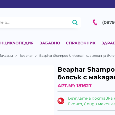
(0879
ЕНЦИКЛОПЕДИЯ
ЗАБАВНО
СПРАВОЧНИК
ЗДРА
балсами
Beaphar
Beaphar Shampoo Universal - шампоан за бля
Beaphar Shampoo
блясък с макад
АРТ.№:
181627
Безплатна доставка 
Еконт, Спиди максималн