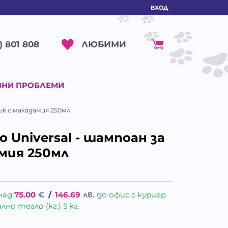
ВХОД
ЛЮБИМИ
) 801 808
ВНИ ПРОБЛЕМИ
сък с макадамия 250мл
 Universal - шампоан за
амия 250мл
над
75.00
€
/
146.69
лв.
до офис с куриер
о тегло (кг.) 5 кг.