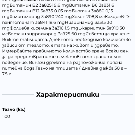
mgВитамин B2 3a825i 9,6 mgВитамин B6 3a831 6
mgВитамин B12 3a835 0.03 mgБиотин 3a880 0,15
mgХолин хлорид 3a890 240 mgХолин 208,8 мгКалциев-D-
пантотенат 3a841 18,6 mgНиацинамид 3a315 30
mgФолиева киселина 3a316 1,5 mgL-карнитин 3a910 30
мгБетаин хидрохлорид 3a925 60 mgСъвети за хранене:
Вижте таблицата. Дневното необходимо количество
зависи от теглото, етапа на живот и здравето.
Измервайте правилното количество храна всеки ден,
за да предотвратите селективното хранително
поведение. Винаги дръжте на разположение прясна
питейна вода.Тегло на птицата / Дневна дажба:50 г –
7.5 г
Характеристики
Тегло (кг.)
1.00