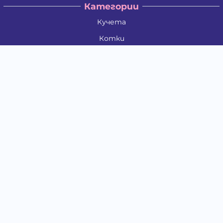
Категории
Кучета
Котки
Птици
Гризачи
Влечуги и земноводни
Риби
Други животни
За стопани
Контакти
"ИНСЪРТ.БГ" ООД
Тел.:
0879 801 808
E-mail:
shop#at#baubau.bg