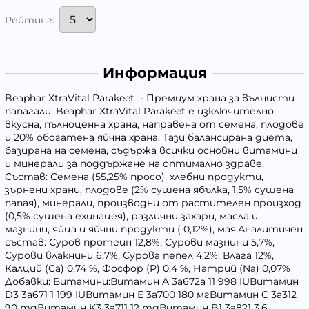
Рейтинг:
Информация
Beaphar XtraVital Parakeet - Премиум храна за вълнисти
папагали. Beaphar XtraVital Parakeet е изключително
вкусна, пълноценна храна, направена от семена, плодове
и 20% обогатена яйчна храна. Тази балансирана диета,
базирана на семена, съдържа всички основни витамини
и минерали за поддържане на оптимално здраве.
Състав: Семена (55,25% просо), хлебни продукти,
зърнени храни, плодове (2% сушена ябълка, 1,5% сушена
папая), минерали, производни от растителен произход
(0,5% сушена ехинацея), различни захари, масла и
мазнини, яйца и яйчни продукти ( 0,12%), мая.Аналитичен
състав: Суров протеин 12,8%, Сурови мазнини 5,7%,
Сурови влакнини 6,7%, Сурова пепел 4,2%, Влага 12%,
Калций (Ca) 0,74 %, Фосфор (P) 0,4 %, Натрий (Na) 0,07%
Добавки: Витамини:Витамин A 3a672a 11 998 IUВитамин
D3 3a671 1 199 IUВитамин E 3a700 180 мгВитамин C 3a312
90 mgВитамин K3 3a711 12 mgВитамин B1 3a821 3.6