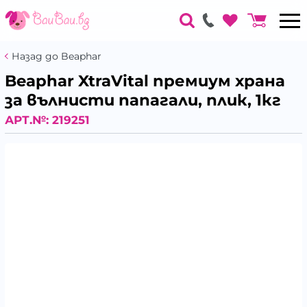
Назад до Beaphar
Beaphar XtraVital премиум храна
за вълнисти папагали, плик, 1кг
АРТ.№:
219251