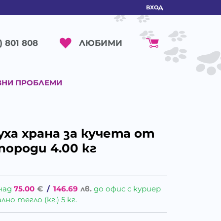
ВХОД
ЛЮБИМИ
) 801 808
ВНИ ПРОБЛЕМИ
Суха храна за кучета от
породи 4.00 кг
над
75.00
€
/
146.69
лв.
до офис с куриер
о тегло (кг.) 5 кг.