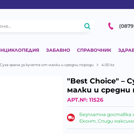
(0879
ЕНЦИКЛОПЕДИЯ
ЗАБАВНО
СПРАВОЧНИК
ЗДРА
– Суха храна за кучета от малки и средни породи
4.00 кг
"Best Choice" – 
малки и средни 
АРТ.№:
11526
Безплатна доставка 
Еконт, Спиди максималн