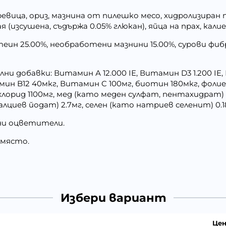
ревица, ориз, мазнина от пилешко месо, хидролизиран 
 мая (изсушена, съдържа 0.05% глюкан), яйца на прах, кал
н 25.00%, необработени мазнини 15.00%, сурови фибри
и добавки: Витамин А 12.000 IЕ, Витамин D3 1.200 IЕ,
н B12 40мкг, Витамин C 100мг, биотин 180мкг, фолие
хлорид 1100мг, мед (като меден сулфат, пентахидрат) 
лциев йодат) 2.7мг, селен (като натриев селенит) 0.1
ни оцветители.
 място.
Избери вариант
Цен