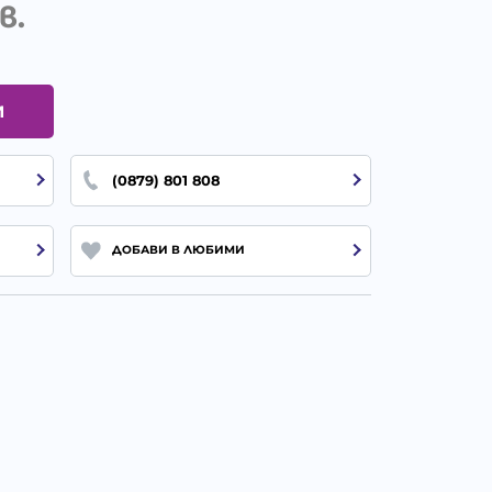
в.
И
(0879) 801 808
ДОБАВИ В ЛЮБИМИ