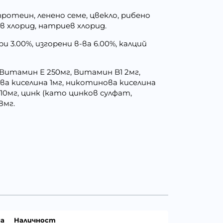
протеин, ленено семе, цвекло, рибено
иев хлорид, натриев хлорид.
 3.00%, изгорени в-ва 6.00%, калций
 Витамин Е 250мг, Витамин B1 2мг,
ва киселина 1мг, никотинова киселина
10мг, цинк (като цинков сулфат,
8мг.
а
Наличност