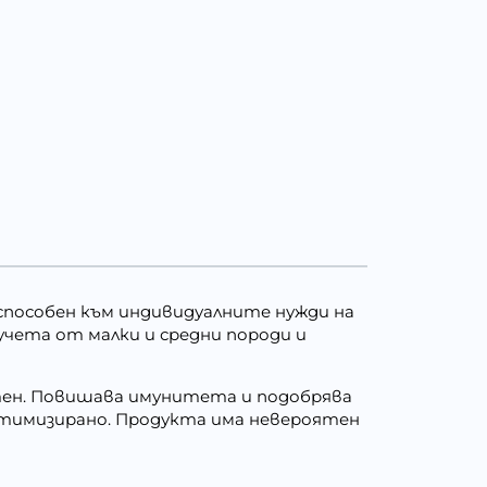
способен към индивидуалните нужди на
кучета от малки и средни породи и
лутен. Повишава имунитета и подобрява
тимизирано. Продукта има невероятен