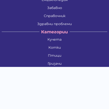
Забавно
Справочник
Здравни проблеми
Категории
Кучета
Котки
Птици
Гризачи
Влечуги и земноводни
Риби
Други животни
За стопани
Контакти