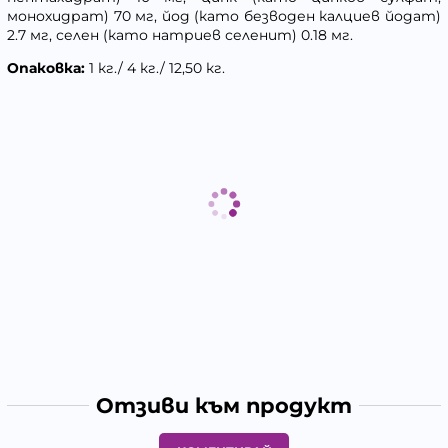
монохидрат) 70 мг, йод (като безводен калциев йодат)
2.7 мг, селен (като натриев селенит) 0.18 мг.
Опаковка:
1 кг./ 4 кг./ 12,50 кг.
Отзиви към продукт