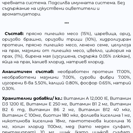
чревната система. Подсилва имунната система. Без
съдържание на изкуствени оцветители и
ароматизатори.
***
Състав:
прясно пилешко месо (15%), царевица, ориз,
оризово брашно, оризови трици (10%), хидролизиран
протеин, прясно пилешко месо, ленено семе, целулоза
на прах, мазнини от пилешко месо, цвекло, цикория на
прах, (1%), бирена мая (изсушена, съдържа 0.05% глюкан),
яйца на прах, калиев хлорид, натриев хлорид.
Аналитичен състав:
необработен протеин 17.00%,
необработени мазнини 7.00%, сурови фибри 7.00%,
изгорени в-ва 5.50%, калций 0.80%, фосфор 0.65%, натрий
0.30%.
Хранителни добавки/ кг.:
Витамин А 12,000 IЕ, Витамин
D3 1200 IЕ, Витамин Е 250 мг, Витамин B1 2 мг, Витамин
B2 6 mg, Витамин B6 2 мг, Витамин B12 40 мкг,
Витамин C 100мг, биотин 180 мкг, фолиева киселина 1 мг,
никотинова киселина 18мг, пантотенова киселина 16
мг, холин хлорид 1100мг, мед (като меден сулфат,
пентахидрат) 10 мг, цинк (като цинков сулфат,