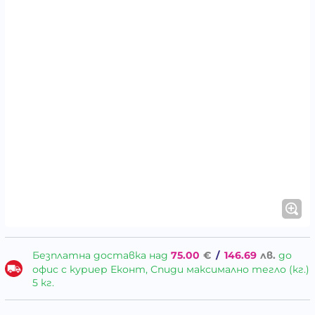
Безплатна доставка над
75.00
€
/
146.69
лв.
до
офис с куриер Еконт, Спиди максимално тегло (кг.)
5 кг.