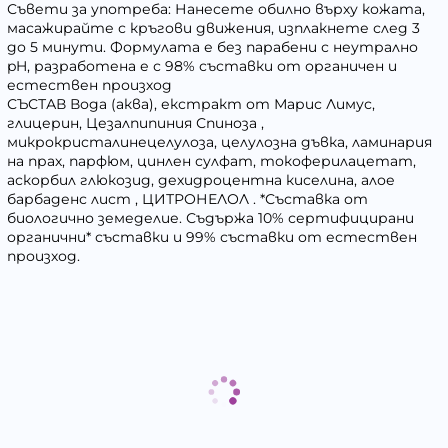
Съвети за употреба: Нанесете обилно върху кожата,
масажирайте с кръгови движения, изплакнете след 3
до 5 минути. Формулата е без парабени с неутрално
pH, разработена е с 98% съставки от органичен и
естествен произход
СЪСТАВ Вода (аква), екстракт от Марис Лимус,
глицерин, Цезалпипиния Спиноза ,
микрокристалинецелулоза, целулозна дъвка, ламинария
на прах, парфюм, цинлен сулфат, токоферилацетат,
аскорбил глюкозид, дехидроцентна киселина, алое
барбаденс лист , ЦИТРОНЕЛОЛ . *Съставка от
биологично земеделие. Съдържа 10% сертифицирани
органични* съставки и 99% съставки от естествен
произход.