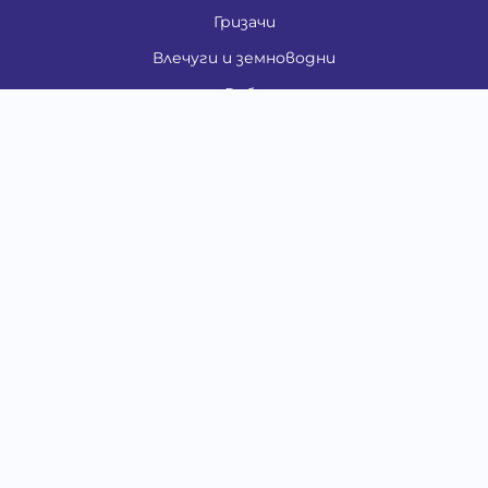
Гризачи
Влечуги и земноводни
Риби
Други животни
За стопани
Контакти
"ИНСЪРТ.БГ" ООД
Тел.:
0879 801 808
E-mail:
shop#at#baubau.bg