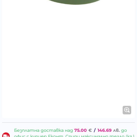
Безплатна доставка над
75.00
€
/
146.69
лв.
до
офис с куриер Еконт, Спиди максимално тегло (кг.)