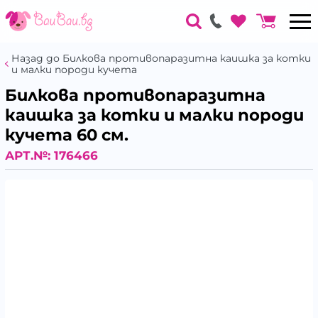
Назад до Билкова противопаразитна каишка за котки
и малки породи кучета
Билкова противопаразитна
каишка за котки и малки породи
кучета 60 см.
АРТ.№:
176466