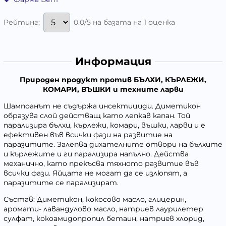
0.0/5 на базата на 1 оценка
Рейтинг:
Информация
Природен продукт против БЪЛХИ, КЪРЛЕЖИ,
КОМАРИ, ВЪШКИ и техните ларви
Шампоанът не съдържа инсектициди. Диметикон
образува слой действащ като лепкав капан. Той
парализира бълхи, кърлежи, комари, въшки, ларви и е
ефективен във всички фази на развитие на
паразитите. Залепва дихателните отвори на бълхите
и кърлежите и ги парализира напълно. Действа
механично, като прекъсва тяхното развитие във
всички фази. Яйцата не могат да се излюпят, а
паразитите се парализират.
Състав: Диметикон, кокосово масло, глицерин,
аромати- лавандулово масло, натриев лаурилетер
сулфат, кокоамидопропил бетаин, натриeв хлорид,