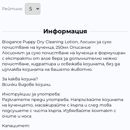
Рейтинг:
Информация
Biogance Puppy Dry Cleaning Lotion, Лосион за сухо
почистване на кученца, 250мл Описание
Лосионът за сухо почистване на кученца е формулиран
с екстракти от алое вера за допълнително нежно
почистване, хидратира и освежава козината, без да
изплаква козината на вашето животно.
За каква козина?
Всички видове козини.
Инструкции за употреба:
Разклатете преди употреба. Напръскайте козината
на кученцето, масажирайте с кърпа и след това
подсушете с чиста кърпа. Избягвайте контакт с
очите и носа
Капацитет: