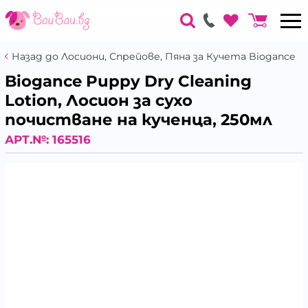
Назад до Лосиони, Спрейове, Пяна за Кучета Biogance
Biogance Puppy Dry Cleaning
Lotion, Лосион за сухо
почистване на кученца, 250мл
АРТ.№:
165516