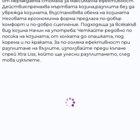
от неръждаема стомана за максимална ефективност.
Действия:премахва мъртвата козина,разплита без да
уврежда козината, възстановява обема на козината
Неговата ергономична форма предлага по-добър
комфорт и по-добро сцепление. Подходяща за всякакъв
вид козина Начин на употреба: Четкайте редовно по
посока на козината, от холката до опашката, под
корема и по краката. За по-голяма ефективност при
разплитане на възлите, използвайте преди къпане
спрей Xtra Liss, който ще улесни разплитането, след
това изкъпете.