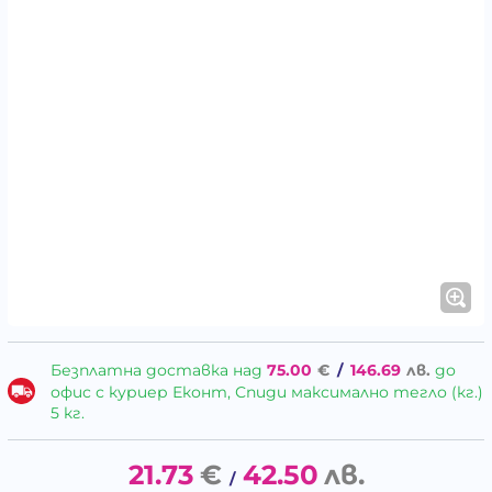
Безплатна доставка над
75.00
€
/
146.69
лв.
до
офис с куриер Еконт, Спиди максимално тегло (кг.)
5 кг.
21.73
€
42.50
лв.
/