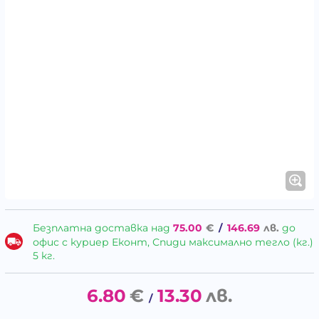
Безплатна доставка над
75.00
€
/
146.69
лв.
до
офис с куриер Еконт, Спиди максимално тегло (кг.)
5 кг.
6.80
€
13.30
лв.
/