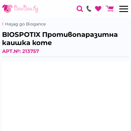
Назад до Biogance
BIOSPOTIX Противопаразитна
каишка коте
АРТ.№:
213757