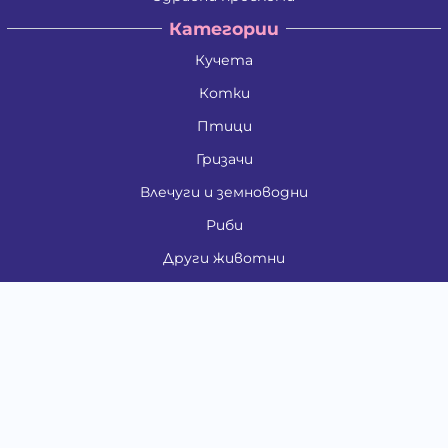
Категории
Кучета
Котки
Птици
Гризачи
Влечуги и земноводни
Риби
Други животни
За стопани
Контакти
"ИНСЪРТ.БГ" ООД
Тел.:
0879 801 808
E-mail:
shop#at#baubau.bg