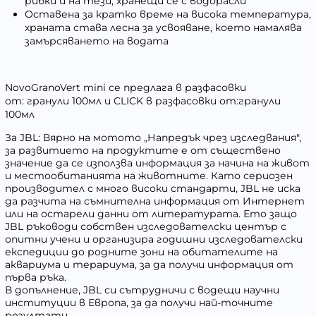
рибки и на тези, хранещи се с водорасли
Оставена за кратко време на висока температура,
храната става лесна за усвояване, което намалява
замърсяването на водата
NovoGranoVert mini се предлага в разфасовки
от: гранули 100мл и CLICK в разфасовки от:гранули
100мл
За JBL: Вярно на мотото „Напредък чрез изследвания",
за развитието на продуктите е от съществено
значение да се използва информация за начина на живот
и местообитанията на животните. Като сериозен
производител с много високи стандарти, JBL не иска
да разчита на съмнителна информация от Интернет
или на остарели данни от литературата. Ето защо
JBL ръководи собствен изследователски център с
опитни учени и организира годишни изследователски
експедиции до родните зони на обитателите на
аквариума и терариума, за да получи информация от
първа ръка.
В допълнение, JBL си сътрудничи с водещи научни
институции в Европа, за да получи най-точните
резултати.