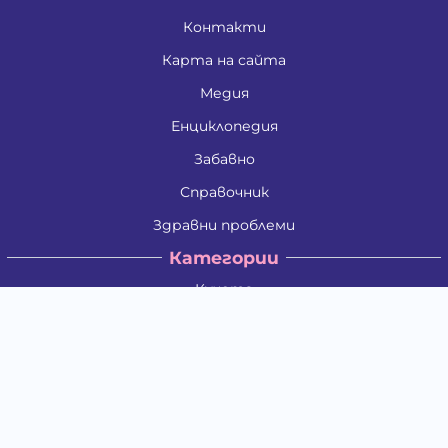
Контакти
Карта на сайта
Медия
Енциклопедия
Забавно
Справочник
Здравни проблеми
Категории
Кучета
Котки
Птици
Гризачи
Влечуги и земноводни