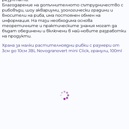
Благодарение на допълнителното сътрудничество с
рибовъди, шоу аквариуми, зоологически градини и
вносители на риба, има постоянен обмен на
информация. На тази необходима основа
теоретичните и практическите знания могат да
бъдат обединени и включени в най-новите разработки
на продукти.
Храна за малки растителноядни рибки с размери от
3см до 10см JBL Novogranovert mini Click, гранули, 100ml