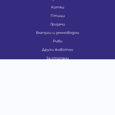
Котки
Птици
Гризачи
Влечуги и земноводни
Риби
Други животни
За стопани
Контакти
"ИНСЪРТ.БГ" ООД
Тел.:
0879 801 808
E-mail:
shop#at#baubau.bg