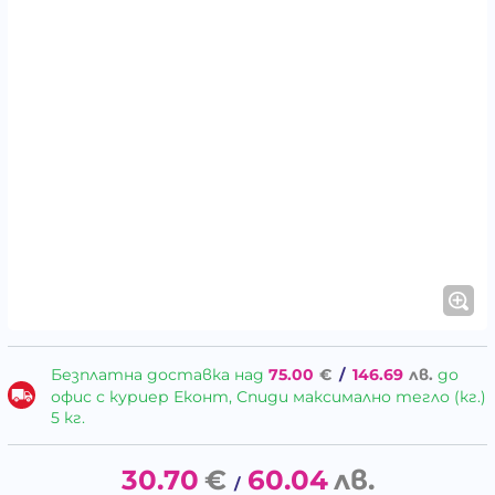
Безплатна доставка над
75.00
€
/
146.69
лв.
до
офис с куриер Еконт, Спиди максимално тегло (кг.)
5 кг.
30.70
€
60.04
лв.
/