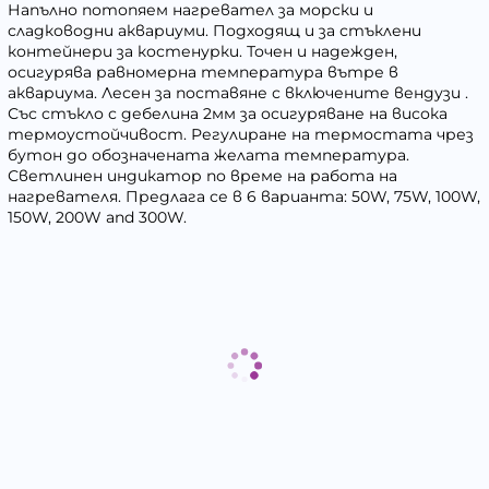
Напълно потопяем нагревател за морски и
сладководни аквариуми. Подходящ и за стъклени
контейнери за костенурки. Точен и надежден,
осигурява равномерна температура вътре в
аквариума. Лесен за поставяне с включените вендузи .
Със стъкло с дебелина 2мм за осигуряване на висока
термоустойчивост. Регулиране на термостата чрез
бутон до обозначената желата температура.
Светлинен индикатор по време на работа на
нагревателя. Предлага се в 6 варианта: 50W, 75W, 100W,
150W, 200W and 300W.