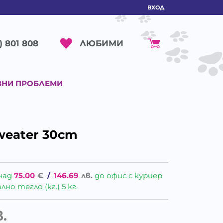
ВХОД
ЛЮБИМИ
) 801 808
ВНИ ПРОБЛЕМИ
weater 30cm
над
75.00
€
/
146.69
лв.
до офис с куриер
о тегло (кг.) 5 кг.
в.