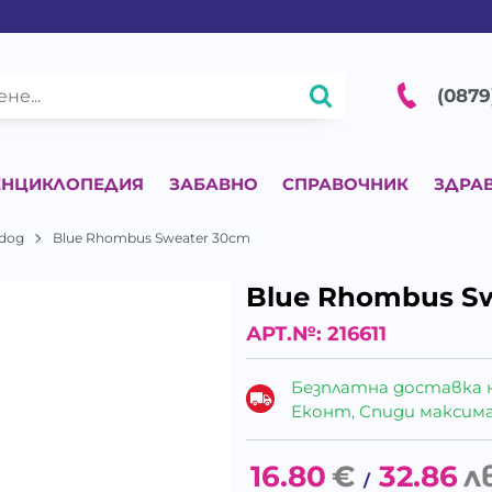
(0879
ЕНЦИКЛОПЕДИЯ
ЗАБАВНО
СПРАВОЧНИК
ЗДРА
edog
Blue Rhombus Sweater 30cm
Blue Rhombus S
АРТ.№:
216611
Безплатна доставка 
Еконт, Спиди максималн
16.80
€
32.86
л
/