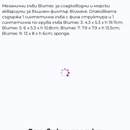
Механични гъби Blumec за сладководни и морски
аквариуми за въшнен филтър Bluwave. Опаковката
съдържа 1 синтетична гъба с фина структура и 1
синтетична по-груба гъба Blumec 3: 4.3 х 5.3 х h 19.7cm;
Blumec 5: 6 х 5.3 х h 10.8cm; Blumec 7: 7.9 х 7.9 х h 13.5cm;
Blumec 9: 13 х 8 х h 6cm; sponge.