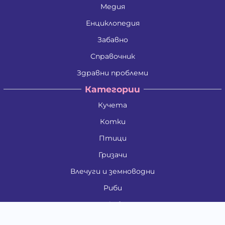
Медия
Енциклопедия
Забавно
Справочник
Здравни проблеми
Категории
Кучета
Котки
Птици
Гризачи
Влечуги и земноводни
Риби
Други животни
За стопани