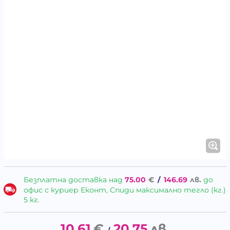
Безплатна доставка над
75.00
€
/
146.69
лв.
до
офис с куриер Еконт, Спиди максимално тегло (кг.)
5 кг.
10.61
€
20.75
лв.