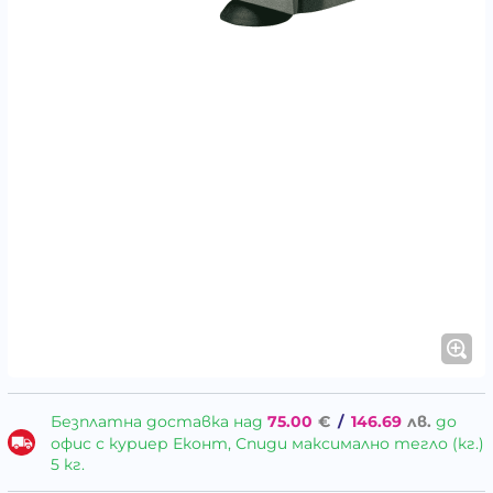
Безплатна доставка над
75.00
€
/
146.69
лв.
до
офис с куриер Еконт, Спиди максимално тегло (кг.)
5 кг.