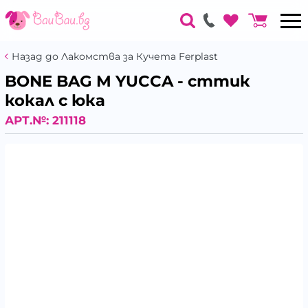
Назад до Лакомства за Кучета Ferplast
BONE BAG M YUCCA - сттик
кокал с юка
АРТ.№:
211118