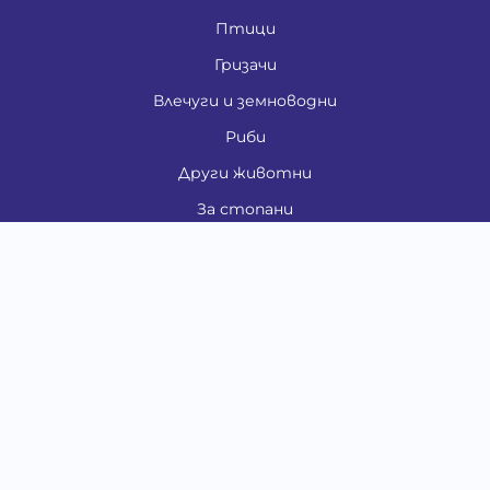
Птици
Гризачи
Влечуги и земноводни
Риби
Други животни
За стопани
Контакти
"ИНСЪРТ.БГ" ООД
Тел.:
0879 801 808
E-mail:
shop#at#baubau.bg