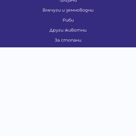
Гризачи
Влечуги и земноводни
Риби
Други животни
За стопани
Контакти
"ИНСЪРТ.БГ" ООД
Тел.:
0879 801 808
E-mail:
shop#at#baubau.bg
Методи на плащане