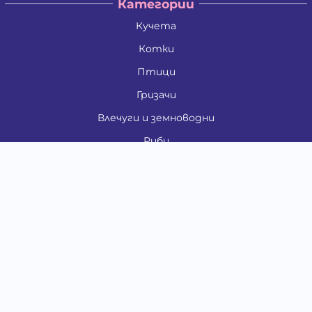
Категории
Кучета
Котки
Птици
Гризачи
Влечуги и земноводни
Риби
Други животни
За стопани
Контакти
"ИНСЪРТ.БГ" ООД
Тел.:
0879 801 808
E-mail:
shop#at#baubau.bg