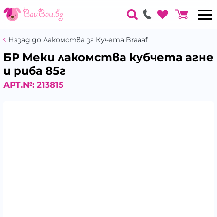
Назад до Лакомства за Кучета Braaaf
БР Меки лакомства кубчета агне
и риба 85г
АРТ.№:
213815