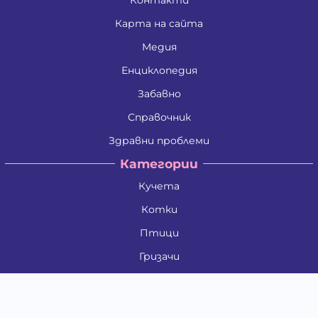
Контакти
Карта на сайта
Медия
Енциклопедия
Забавно
Справочник
Здравни проблеми
Категории
Кучета
Котки
Птици
Гризачи
Влечуги и земноводни
Риби