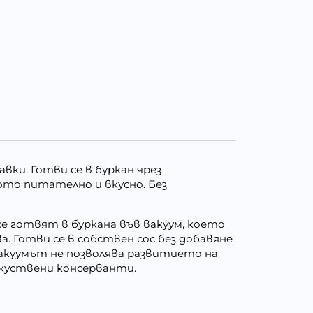
вки. Готви се в буркан чрез
юто питателно и вкусно. Без
 готвят в буркана във вакуум, което
 Готви се в собствен сос без добавяне
вакуумът не позволява развитието на
зкуствени консерванти.