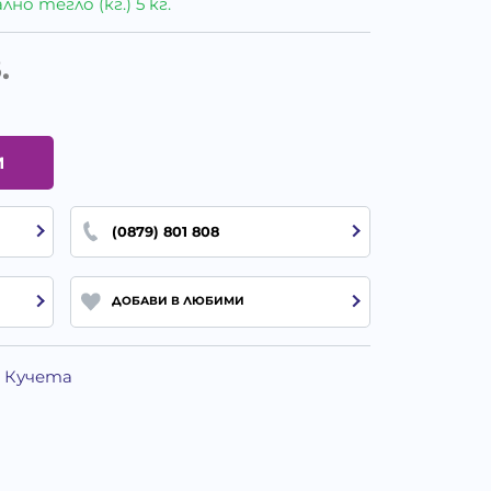
о тегло (кг.) 5 кг.
.
И
(0879) 801 808
ДОБАВИ В ЛЮБИМИ
а Кучета