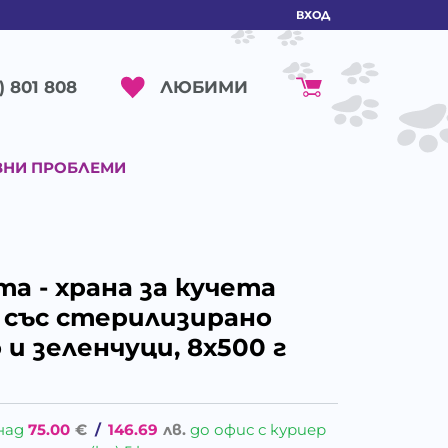
ВХОД
ЛЮБИМИ
) 801 808
ВНИ ПРОБЛЕМИ
а - храна за кучета
а със стерилизирано
 и зеленчуци, 8х500 г
над
75.00
€
/
146.69
лв.
до офис с куриер