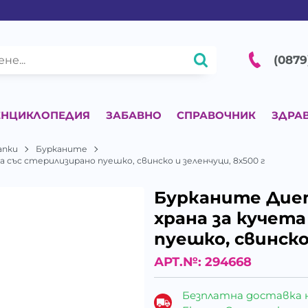
(0879
ЕНЦИКЛОПЕДИЯ
ЗАБАВНО
СПРАВОЧНИК
ЗДРА
апки
Бурканите
а със стерилизирано пуешко, свинско и зеленчуци, 8х500 г
Бурканите Диет
храна за кучет
пуешко, свинско
АРТ.№:
294668
Безплатна доставка 