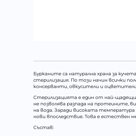
Бурканите са натурална храна за кучета
стерилизация. По този начин всички по
консерванти, овкусители и оцветители
Стерилизацията е един от най-щадящит
не позволява разпада на протеините, в
на вода. Заради високата температура
нови впоследствие. Това е естествен м
Състав: