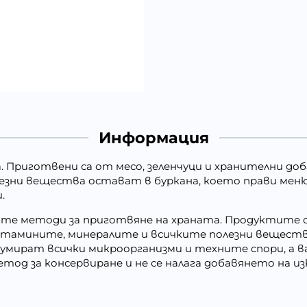
Информация
. Приготвени са от месо, зеленчуци и хранителни доба
лезни вещества остават в буркана, което прави мен
.
е методи за приготвяне на храната. Продуктите се
итамините, минералите и всичките полезни вещества.
 умират всички микроорганизми и техните спори, а 
етод за консервиране и не се налага добавянето на и