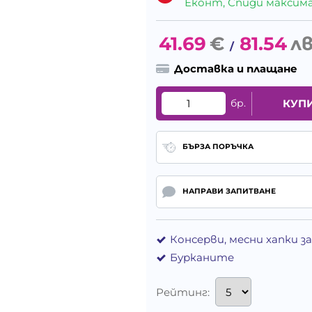
Еконт, Спиди максималн
41.69
€
81.54
лв
/
Доставка и плащане
бр.
КУП
БЪРЗА ПОРЪЧКА
НАПРАВИ ЗАПИТВАНЕ
Консерви, месни хапки з
Бурканите
Рейтинг: