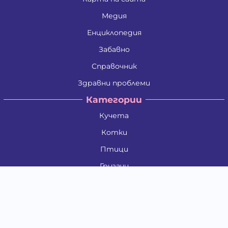
Медия
Енциклопедия
Забавно
Справочник
Здравни проблеми
Категории
Кучета
Котки
Птици
Гризачи
Влечуги и земноводни
Риби
Други животни