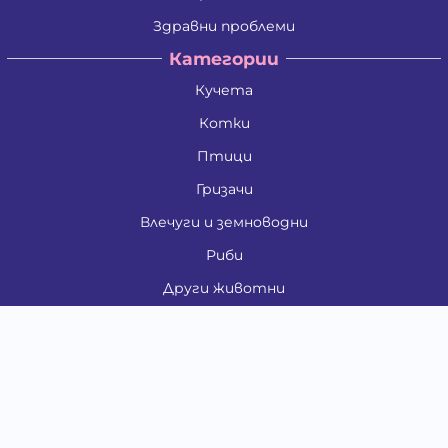
Здравни проблеми
Категории
Кучета
Котки
Птици
Гризачи
Влечуги и земноводни
Риби
Други животни
За стопани
Контакти
"ИНСЪРТ.БГ" ООД
Тел.:
0879 801 808
E-mail:
shop#at#baubau.bg