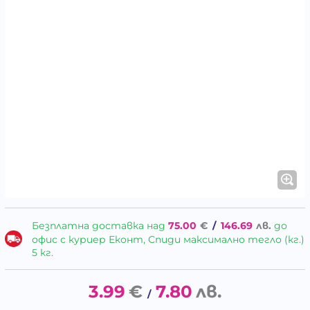
Безплатна доставка над
75.00
€
/
146.69
лв.
до
офис с куриер Еконт, Спиди максимално тегло (кг.)
5 кг.
3.99
€
7.80
лв.
/