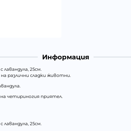
Информация
 лавандула, 25см.
 на различни сладки животни.
авандула.
е на четириногия приятел.
 лавандула, 25см.