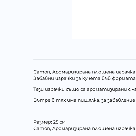
Camon, Аромаризирана плюшена играчка с
Забавни играчки за кучета във формата
Тези играчки също са ароматизирани с л
Вътре в тях има пищялка, за забавлени
Размер: 25 см
Camon, Аромаризирана плюшена играчка с