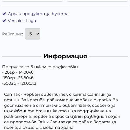
Други продукти за Кучета
Versale - Laga
Рейтинг:
Информация
Предлага се в няколко разфасовки:
- 20гр - 14.00лв
-150гр- 65.80лв
-500гр - 121.00лв
Can Tax - Червен оцветител с кантаксантин за
птици. За красива, равномерна червена окраска. За
достигане на оптимално оцветяване, особено за
изложбените птици, както и за поддържане на
равномерна, червена окраска извън развъдния сезон
се препоръчва Orlux Can-tax да се дава с водата за
пиене, а също и с меката храна.