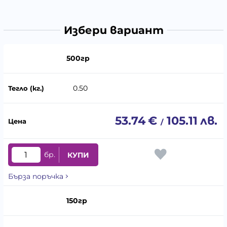
Избери вариант
500гр
0.50
53.74
€
105.11
лв.
/
бр.
КУПИ
Бърза поръчка
150гр