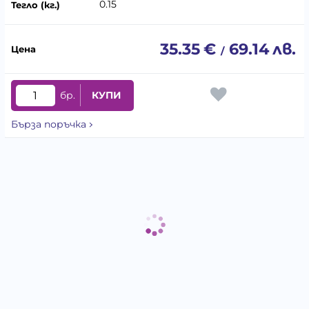
0.15
35.35
€
69.14
лв.
/
бр.
КУПИ
Бърза поръчка