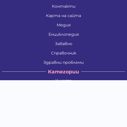
Контакти
Карта на сайта
Медия
Енциклопедия
Забавно
Справочник
Здравни проблеми
Категории
Кучета
Котки
Птици
Гризачи
Влечуги и земноводни