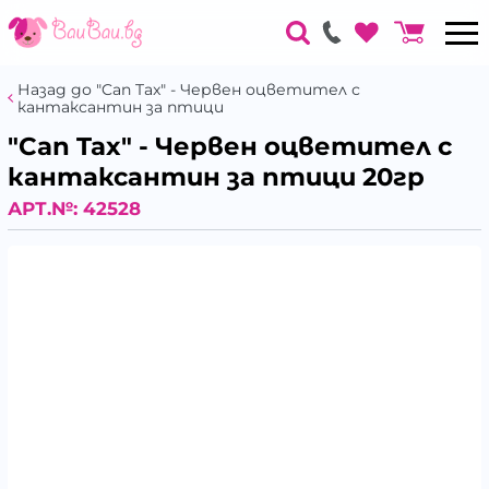
Назад до "Can Tax" - Червен оцветител с
кантаксантин за птици
"Can Tax" - Червен оцветител с
кантаксантин за птици 20гр
АРТ.№:
42528