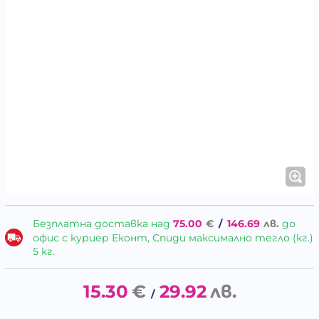
Безплатна доставка над
75.00
€
/
146.69
лв.
до
офис с куриер Еконт, Спиди максимално тегло (кг.)
5 кг.
15.30
€
29.92
лв.
/