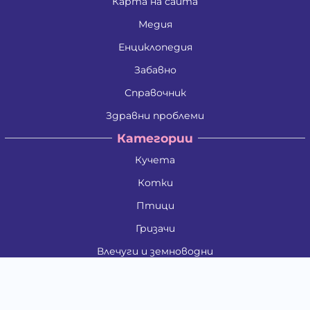
Карта на сайта
Медия
Енциклопедия
Забавно
Справочник
Здравни проблеми
Категории
Кучета
Котки
Птици
Гризачи
Влечуги и земноводни
Риби
Други животни