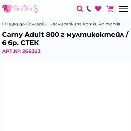
Назад до Консерви, месни хапки за Котки Animonda
Carny Adult 800 г мултикоктейл /
6 бр. СТЕК
АРТ.№:
266393