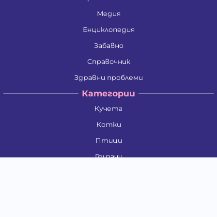
Медия
Енциклопедия
Забавно
Справочник
Здравни проблеми
Категории
Кучета
Котки
Птици
Гризачи
Влечуги и земноводни
Риби
Други животни