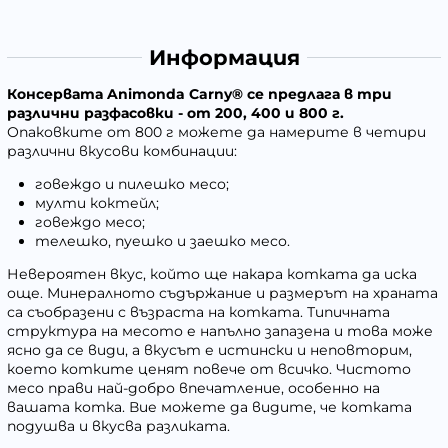
Информация
Консервата Animonda Carny® се предлага в три
различни разфасовки - от 200, 400 и 800 г.
Опаковките от 800 г можете да намерите в четири
различни вкусови комбинации:
говеждо и пилешко месо;
мулти коктейл;
говеждо месо;
телешко, пуешко и заешко месо.
Невероятен вкус, който ще накара котката да иска
още. Минералното съдържание и размерът на храната
са съобразени с възраста на котката. Типичната
структура на месото е напълно запазена и това може
ясно да се види, а вкусът е истински и неповторим,
което котките ценят повече от всичко. Чистото
месо прави най-добро впечатление, особенно на
вашата котка. Вие можете да видите, че котката
подушва и вкусва разликата.