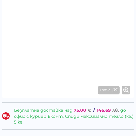
1 от 3
Безплатна доставка над
75.00
€
/
146.69
лв.
до
офис с куриер Еконт, Спиди максимално тегло (кг.)
5 кг.