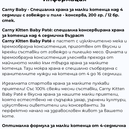
Carny Baby - Специална храна за малки котенца над 4
седмици с говеждо и пиле - консерва, 200 гр. / 12 бр.
стек.
Carny Kitten Baby Paté: специална консервирана храна
за котенца над 4 седмична възраст
Carny Kitten Baby Paté
е пастет с изключително мека и
кремообразна консистенция, приготвен от вкусни и
крехки съставки от говеждо и пилешко месо. Фината и
кремообразна консистенция улеснява прехода от
майчиното мляко към твърда храна за малките
котенца. Тази мокра храна е специално съобразена с
хранителните нужди на котенца от 4 до 16 седмици.
Идеалната стартова храна за малките пухкави
приятели! Със 100% свежи месни съставки, Carny Kitten
Baby Paté е вкусна храна за нашите малки приятели,
която естествено не съдържа захар, зърнени култури,
изкуствени оцветители или консерванти. За
перфектно начало на здравословен живот за вашето
коте.
Оптимална формула за малки котенца от 4-седмична