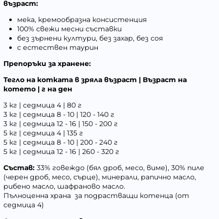
възраст:
мека, кремообразна консистенция
100% свежи месни съставки
без зърнени култури, без захар, без соя
с естествен таурин
Препоръки за хранене:
Тегло на котката в зряла възраст | Възраст на
котето | г на ден
3 кг | седмица 4 | 80 г
3 кг | седмица 8 - 10 | 120 - 140 г
3 кг | седмица 12 - 16 | 150 - 200 г
5 кг | седмица 4 | 135 г
5 кг | седмица 8 - 10 | 200 - 240 г
5 кг | седмица 12 - 16 | 260 - 320 г
Състав:
33% говеждо (бял дроб, месо, виме), 30% пиле
(черен дроб, месо, сърце), минерали, рапично масло,
рибено масло, шафраново масло.
Пълноценна храна за подрастващи котенца (от
седмица 4)