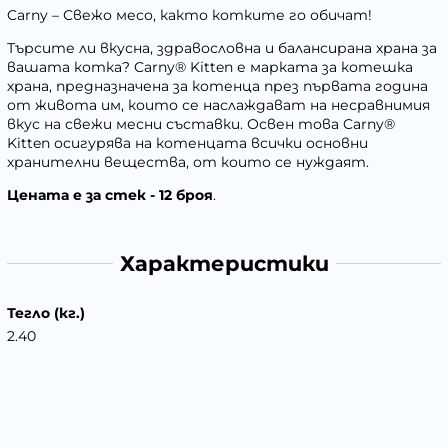
Carny – Свежо месо, както котките го обичат!
Търсите ли вкусна, здравословна и балансирана храна за
вашата котка? Carny® Kitten е марката за котешка
храна, предназначена за котенца през първата година
от живота им, които се наслаждават на несравнимия
вкус на свежи месни съставки. Освен това Carny®
Kitten осигурява на котенцата всички основни
хранителни вещества, от които се нуждаят.
Цената е за стек - 12 броя
.
Характеристики
Тегло (кг.)
2.40