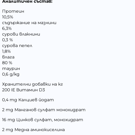
Аналитичен състав:
Протеин
10,5%
съдържание на мазнини
6,3%
сурови влакнини
0,3 %
сурова пепел
1,8%
влага
80 %
таурин
0,6 g/kg
Хранителни добавки на кг
200 IE Витамин D3
0,4 mg Калциев йодат
2 mg Манганов сулфат монохидрат
16 mg Цинков сулфат, монохидрат
2 mg Медна аминокиселина