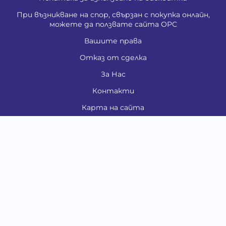
При възникване на спор, свързан с покупка онлайн,
можете да ползвате сайта ОРС
Вашите права
Отказ от сделка
За Нас
Контакти
Карта на сайта
Медия
Енциклопедия
Забавно
Справочник
Здравни проблеми
Категории
Кучета