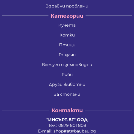
Здравни проблеми
Категории
Кучета
Котки
Птици
Гризачи
Влечуги и земноводни
Риби
Други животни
За стопани
Контакти
"ИНСЪРТ.БГ" ООД
Тел.:
0879 801 808
E-mail:
shop#at#baubau.bg