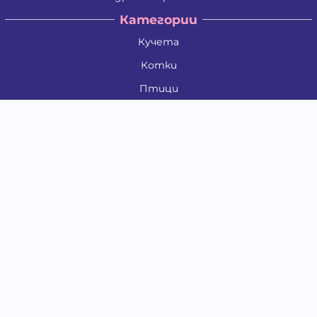
Категории
Кучета
Котки
Птици
Гризачи
Влечуги и земноводни
Риби
Други животни
За стопани
Контакти
"ИНСЪРТ.БГ" ООД
Тел.:
0879 801 808
E-mail:
shop#at#baubau.bg