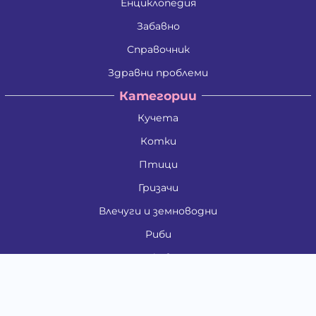
Енциклопедия
Забавно
Справочник
Здравни проблеми
Категории
Кучета
Котки
Птици
Гризачи
Влечуги и земноводни
Риби
Други животни
За стопани