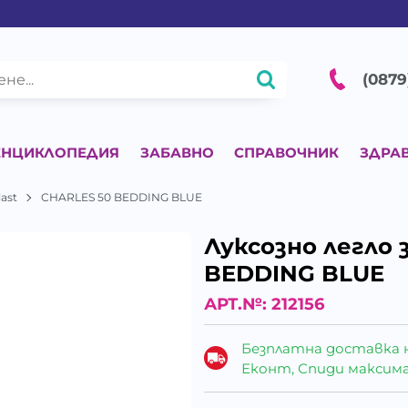
(0879
ЕНЦИКЛОПЕДИЯ
ЗАБАВНО
СПРАВОЧНИК
ЗДРА
last
CHARLES 50 BEDDING BLUE
Луксозно легло 
BEDDING BLUE
АРТ.№:
212156
Безплатна доставка 
Еконт, Спиди максималн