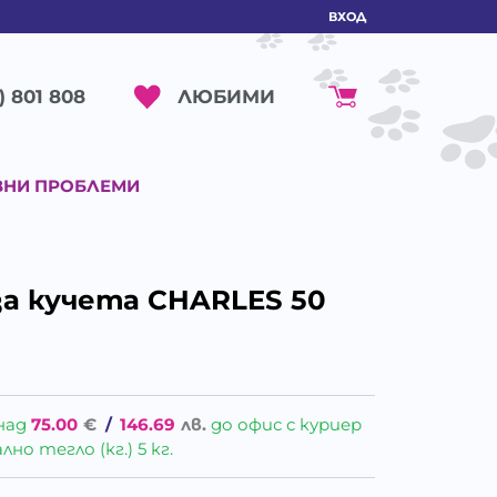
ВХОД
ЛЮБИМИ
) 801 808
ВНИ ПРОБЛЕМИ
за кучета CHARLES 50
над
75.00
€
/
146.69
лв.
до офис с куриер
о тегло (кг.) 5 кг.