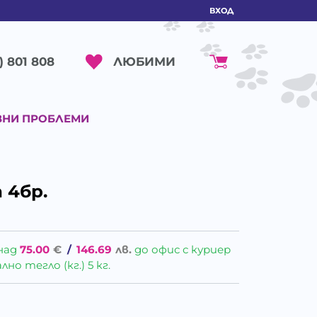
ВХОД
ЛЮБИМИ
) 801 808
ВНИ ПРОБЛЕМИ
 4бр.
над
75.00
€
/
146.69
лв.
до офис с куриер
о тегло (кг.) 5 кг.