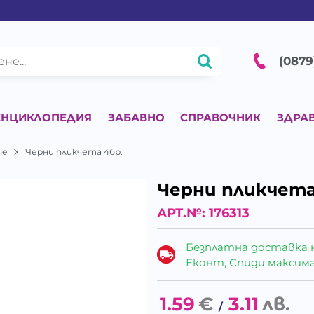
(0879
ЕНЦИКЛОПЕДИЯ
ЗАБАВНО
СПРАВОЧНИК
ЗДРА
ie
Черни пликчета 4бр.
Черни пликчета
АРТ.№:
176313
Безплатна доставка 
Еконт, Спиди максималн
1.59
€
3.11
лв.
/