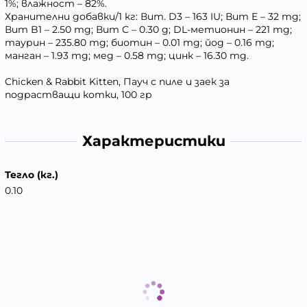
1%; влажност – 82%.
Хранителни добавки/1 кг: Вит. D3 – 163 IU; Вит E – 32 mg;
Вит B1 – 2.50 mg; Вит C – 0.30 g; DL-метионин – 221 mg;
таурин – 235.80 mg; биотин – 0.01 mg; йод – 0.16 mg;
манган – 1.93 mg; мед – 0.58 mg; цинк – 16.30 mg.
Chicken & Rabbit Kitten, Пауч с пиле и заек за
подрастващи котки, 100 гр
Характеристики
Тегло (кг.)
0.10