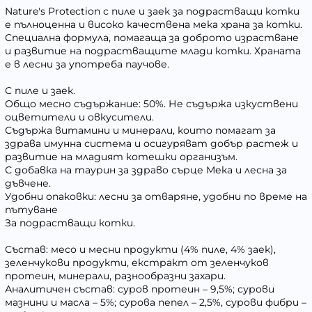
Nature's Protection с пиле и заек за подрастващи котки
е пълноценна и високо качествена мека храна за котки.
Специална формула, помагаща за доброто израстване
и развитие на подрастващите млади котки. Храната
е в лесни за употреба паучове.
С пиле и заек.
Общо месно съдържание: 50%. Не съдържа изкуствени
оцветители и овкусители.
Съдържа витамини и минерали, които помагат за
здрава имунна система и осигуряват добър растеж и
развитие на младият котешки организъм.
С добавка на таурин за здраво сърце Мека и лесна за
дъвчене.
Удобни опаковки: лесни за отваряне, удобни по време на
пътуване
За подрастващи котки.
Състав: месо и месни продукти (4% пиле, 4% заек),
зеленчукови продукти, екстракт от зеленчуков
протеин, минерали, разнообразни захари.
Аналитичен състав: суров протеин – 9,5%; сурови
мазнини и масла – 5%; сурова пепел – 2,5%, сурови фибри –