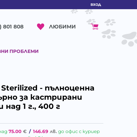
ВХОД
ЛЮБИМИ
) 801 808
ВНИ ПРОБЛЕМИ
 Sterilized - пълноценна
зърно за кастрирани
над 1 г., 400 г
над
75.00
€
/
146.69
лв.
до офис с куриер