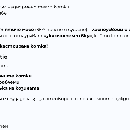
 към наднормено тегло котки
аве
т птиче месо
(38% прясно и сушено) –
лесноусвоим и
сушен) осигуряват
изключителен вкус
, който котки
 кастрирана котка!
tic
ат:
раните котки
роблеми
ъка на козината
ия е създадена, за да отговори на специфичните нуж
утен