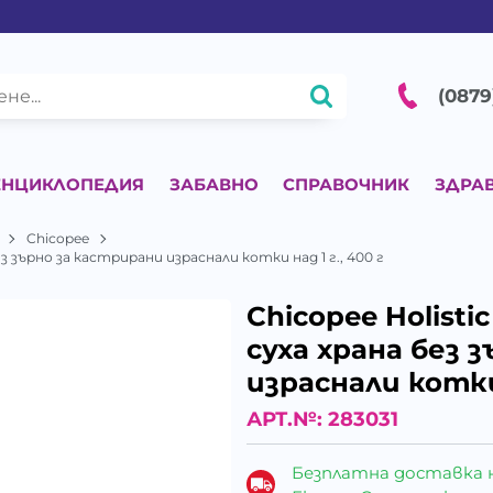
(0879
ЕНЦИКЛОПЕДИЯ
ЗАБАВНО
СПРАВОЧНИК
ЗДРА
Chicopee
без зърно за кастрирани израснали котки над 1 г., 400 г
Chicopee Holistic
суха храна без 
израснали котки 
АРТ.№:
283031
Безплатна доставка 