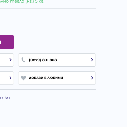
о тегло (кг.) 5 кг.
И
(0879) 801 808
ДОБАВИ В ЛЮБИМИ
Котки