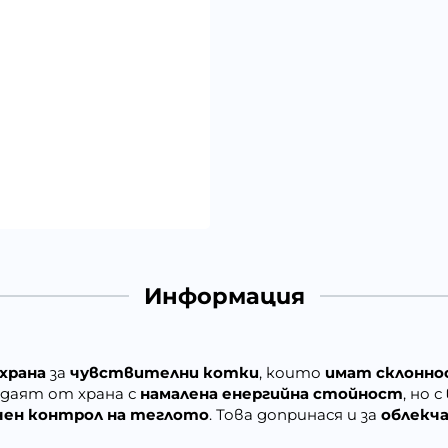
Информация
храна
за
чувствителни котки
, които
имат склонно
даят от храна с
намалена енергийна стойност
, но с
чен контрол на теглото
. Това допринася и за
облекч