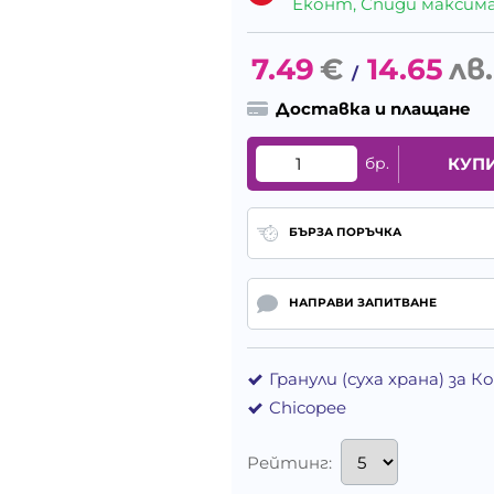
Еконт, Спиди максималн
7.49
€
14.65
лв.
/
Доставка и плащане
бр.
КУП
БЪРЗА ПОРЪЧКА
НАПРАВИ ЗАПИТВАНЕ
Гранули (суха храна) за 
Chicopee
Рейтинг: