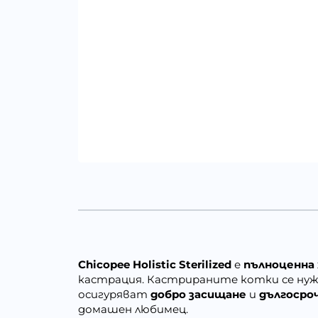
Chicopee Holistic Sterilized
е
пълноценна 
кастрация. Кастрираните котки се нуж
осигуряват
добро засищане
и
дългосро
домашен любимец.