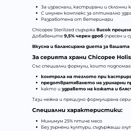
За израснали, кастрирани и склонни
С имунен комплекс за оптимално здр
Разработена от ветеринари
Chicopee Sterilized съдържа
висок процен
Добавените
9,5% черен дроб
(пресен и 
Вкусна и балансирана диета за вашата
За серията храни Chicopee Holis
Със специални формули, които подпомаг
контрола на теглото при кастри
предотвратяването на уринарни п
както и
здравето на кожата и бляс
Тази нежна и прецизно формулирана сер
Специални характеристики:
Минимум
25% птиче месо
Без зърнени култури, съдържащи гл