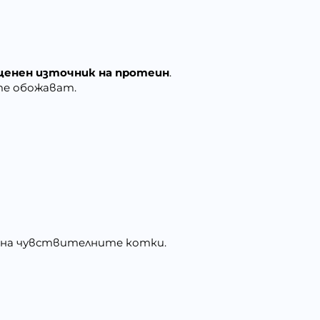
 ценен източник на протеин
.
те обожават.
ди на чувствителните котки.