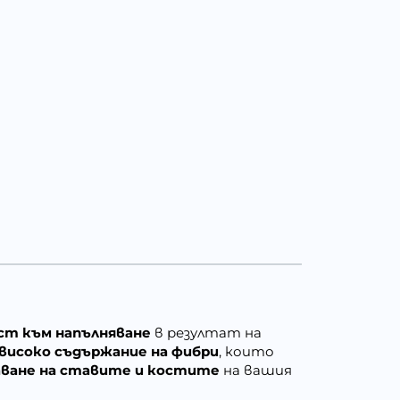
ст към напълняване
в резултат на
високо съдържание на фибри
, които
аване на ставите и костите
на вашия