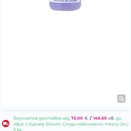
Безплатна доставка над
75.00
€
/
146.69
лв.
до
офис с куриер Еконт, Спиди максимално тегло (кг.)
5 кг.