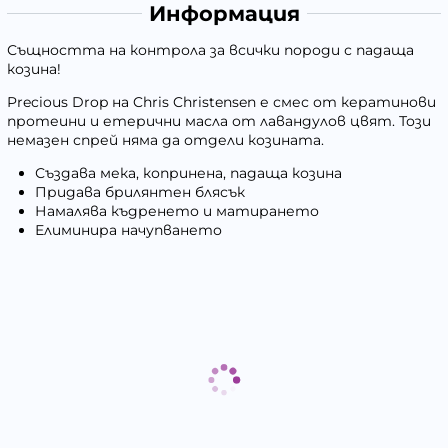
Информация
Същността на контрола за всички породи с падаща
козина!
Precious Drop на Chris Christensen е смес от кератинови
протеини и етерични масла от лавандулов цвят. Този
немазен спрей няма да отдели козината.
Създава мека, копринена, падаща козина
Придава брилянтен блясък
Намалява къдренето и матирането
Елиминира начупването