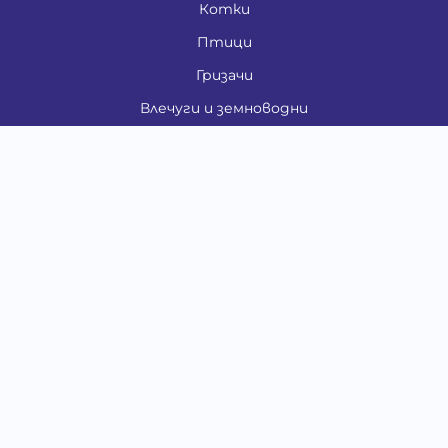
Котки
Птици
Гризачи
Влечуги и земноводни
Риби
Други животни
За стопани
Контакти
"ИНСЪРТ.БГ" ООД
Тел.:
0879 801 808
E-mail:
shop#at#baubau.bg