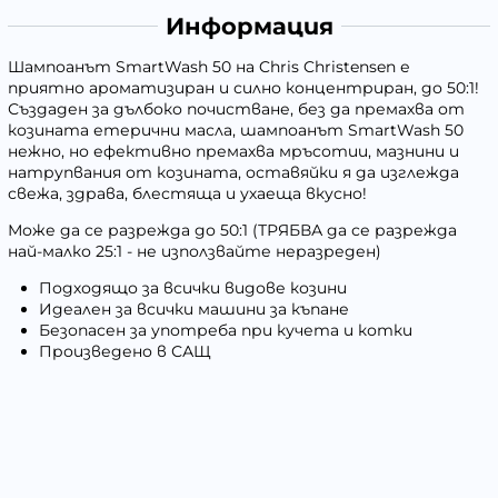
Информация
Шампоанът SmartWash 50 на Chris Christensen е
приятно ароматизиран и силно концентриран, до 50:1!
Създаден за дълбоко почистване, без да премахва от
козината етерични масла, шампоанът SmartWash 50
нежно, но ефективно премахва мръсотии, мазнини и
натрупвания от козината, оставяйки я да изглежда
свежа, здрава, блестяща и ухаеща вкусно!
Може да се разрежда до 50:1 (ТРЯБВА да се разрежда
най-малко 25:1 - не използвайте неразреден)
Подходящо за всички видове козини
Идеален за всички машини за къпане
Безопасен за употреба при кучета и котки
Произведено в САЩ