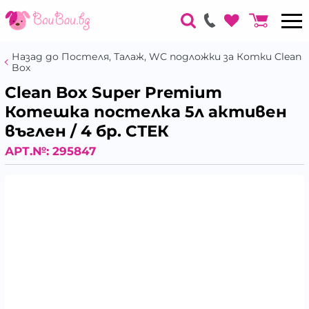
Назад до Постеля, Талаж, WC подложки за Котки Clean
Box
Clean Box Super Premium
Котешка постелка 5л активен
въглен / 4 бр. СТЕК
АРТ.№:
295847