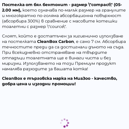
Постелка от бял бентонит - размер \"compact\" (05-
2.00 мм),
което означава по-малък размер на гранулите
и многократно по-голяма абсорбационна повърхност
(абсорбира 300%) в сравнение с масовите котешки
тоалетни с размер \"cource\".
Слоят, който е достатъчен за хигиенично използване
на постелката
CleanBox Carbon
,
е само 7 см. Абсорбира
течностите преди да са достигнали дъното на съда.
При всекидневно отстраняване на твърдите
отпадъци тоалетната ще е винаги чиста и без
миризми. Използването на този
Премиум
продукт
намалява разходите за вашата котка!
CleanBox
е търговска марка на
МиаЗоо
- качество,
добра цена и изгодни промоции!