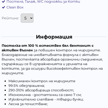
Постеля, Талаж, WC подложки за Котки
Clean Box
Рейтинг:
Информация
Постелка от 100 % естествен бял бентонит с
активен въглен
за повишен контрол на миризмите.
Благодарение на иновативната формула с
активен
въглен
, постелката абсорбира органични съединения,
съдържащи се в изпражненията и урината на
котките, за да осигури високоефективен контрол на
миризмите.
Максимален контрол на миризмите
99.5% обезпрашена;
290-310% абсорбираща способност;
Икономична - достатъчни са само 7 см;
Изключително слепване - твърди бучки;
Лесна за почистване;