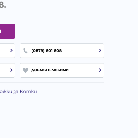
в.
И
(0879) 801 808
ДОБАВИ В ЛЮБИМИ
ложки за Котки