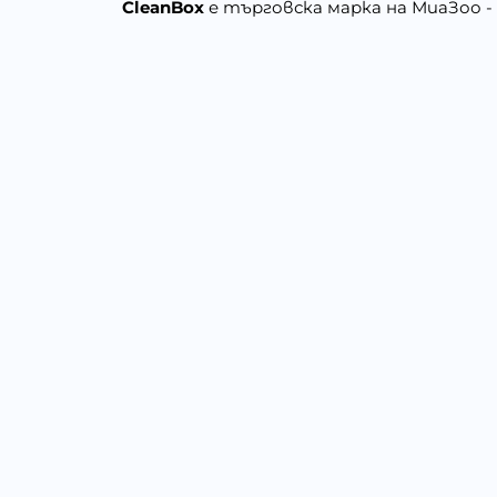
CleanBox
е търговска марка на МиаЗоо -