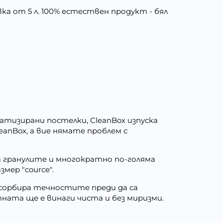
а от 5 л. 100% естествен продукт - бял
тизирани постелки, CleanBox изпуска
anBox, а вие нямате проблем с
на гранулите и многократно по-голяма
мер "cource".
Абсорбира течностите преди да са
ата ще е винаги чиста и без миризми.