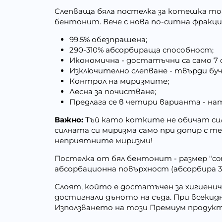
Слепваща бяла постелка за котешка тоа
бентонит. Вече с нова по-ситна фракция 
99.5% обезпрашена;
290-310% абсорбираща способност;
Икономична - достатъчни са само 7 
Изключително слепване - твърди буч
Контрол на миризмите;
Лесна за почистване;
Предлага се в четири варианта - нат
Важно:
Тъй като котките не обичат сил
силната си миризма само при допир с т
неприятните миризми!
Постелка от бял бентонит - размер "com
абсорбационна повърхност (абсорбира 3
Слоят, който е достатъчен за хигиеничн
достигнали дъното на съда. При всеки
Използването на този Премиум продукт