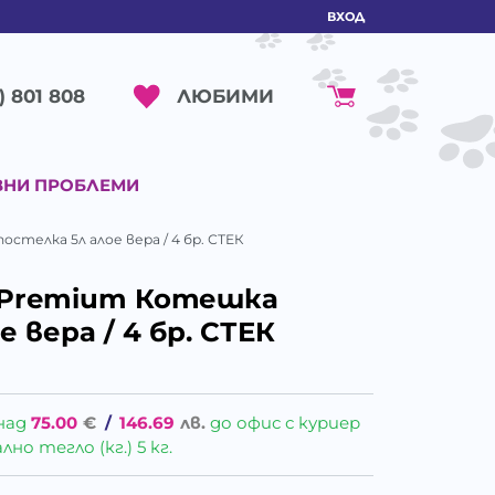
ВХОД
ЛЮБИМИ
) 801 808
ВНИ ПРОБЛЕМИ
остелка 5л алое вера / 4 бр. СТЕК
r Premium Котешка
 вера / 4 бр. СТЕК
над
75.00
€
/
146.69
лв.
до офис с куриер
о тегло (кг.) 5 кг.