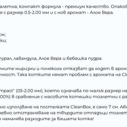
летна, компакт формула - премиум качество. Опаковк
с размер 0.5-2.00 мм и с нов аромат - Алое Вера.
см;
ки;
урал, лавандула, Алое Вера и бебешка пудра.
ните миризми и понякога отказват да ходят в арома
ечност. Така котките нямат проблем с аромата на Cle
pact" (05-2.00 мм), което означава по-малък размер 
00%) в сравнение с масовите котешки тоалетни с раз
о използване на постелката CleanBox, е само 7 см. 
дневно отстраняване на твърдите отпадъци тоалетн
 намалява разходите за вашата котка!