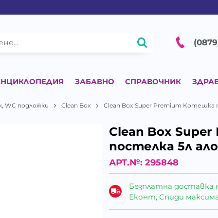
(0879
ЕНЦИКЛОПЕДИЯ
ЗАБАВНО
СПРАВОЧНИК
ЗДРА
ж, WC подложки
Clean Box
Clean Box Super Premium Котешка п
Clean Box Supe
постелка 5л алое
АРТ.№:
295848
Безплатна доставка 
Еконт, Спиди максималн