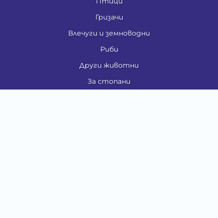
Птици
Гризачи
Влечуги и земноводни
Риби
Други животни
За стопани
Контакти
"ИНСЪРТ.БГ" ООД
Тел.:
0879 801 808
E-mail:
shop#at#baubau.bg